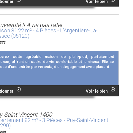
tionner
Voir le bien
uveauté !! A ne pas rater
son 81.22 m² - 4 Pièces - L'Argentière-La-
ssée (05120)
271
uvrez cette agréable maison de plain-pied, parfaitement
tenue, offrant un cadre de vie confortable et lumineux. Elle se
se d’une entrée par véranda, d’un dégagement avec placard...
tionner
Voir le bien
y Saint Vincent 1400
artement 82 m² - 3 Pièces - Puy-Saint-Vincent
5290)
248