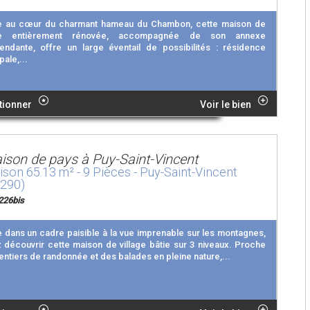
e au cœur du charmant hameau du Chambon, cette maison de
age entièrement rénovée, accompagnée de son annexe
endante, offre un large éventail de possibilités : résidence
pale,...
tionner
Voir le bien
ison de pays à Puy-Saint-Vincent
son 65.13 m² - 9 Pièces - Puy-Saint-Vincent
5290)
226bis
e dans un cadre paisible à la vue imprenable sur les montagnes,
 découvrir cette maison de village bâtie sur 3 niveaux. Proche
entiers de randonnée et des balades en pleine nature,...