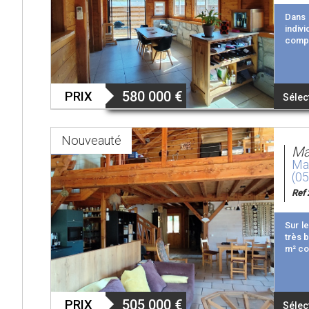
Dans 
indiv
compo
580 000
€
PRIX
Sélec
Nouveauté
Ma
Mai
(0
Ref 
Sur l
très 
m² co
505 000
€
PRIX
Sélec