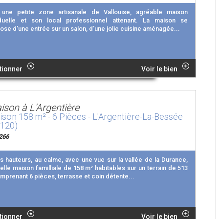
une petite zone artisanale de Vallouise, agréable maison
iduelle et son local professionnel attenant. La maison se
se d'une entrée sur un salon, d'une jolie cuisine aménagée...
tionner
Voir le bien
ison à L'Argentière
son 158 m² - 6 Pièces - L'Argentière-La-Bessée
5120)
266
es hauteurs, au calme, avec une vue sur la vallée de la Durance,
belle maison familliale de 158 m² habitables sur un terrain de 513
mprenant 6 pièces, terrasse et coin détente...
tionner
Voir le bien