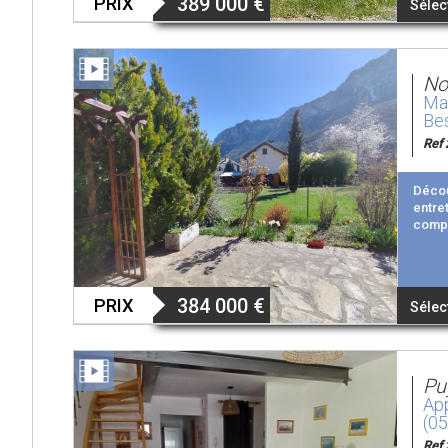
389 000
€
PRIX
Sélec
No
Mai
Be
Ref 
Déco
entre
compo
384 000
€
PRIX
Sélec
Pu
App
(0
Ref 