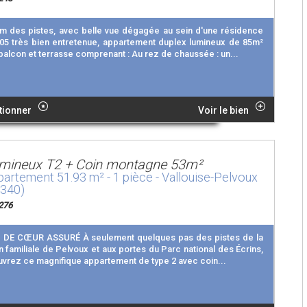
m des pistes, avec belle vue dégagée au sein d'une résidence
05 très bien entretenue, appartement duplex lumineux de 85m²
balcon et terrasse comprenant : Au rez de chaussée : un...
tionner
Voir le bien
mineux T2 + Coin montagne 53m²
artement 51.93 m² - 1 pièce - Vallouise-Pelvoux
5340)
276
DE CŒUR ASSURÉ À seulement quelques pas des pistes de la
on familiale de Pelvoux et aux portes du Parc national des Écrins,
vrez ce magnifique appartement de type 2 avec coin...