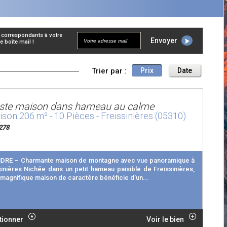
Envoyer
 boîte mail !
Trier par :
Prix
Date
ste maison dans hameau au calme
son 206 m² - 10 Pièces - Freissinières (05310)
278
DRE – Charmante maison de montagne avec vue panoramique à
sinières Nichée dans un petit hameau paisible de Freissinières,
 magnifique maison de caractère bénéficie d'un...
tionner
Voir le bien