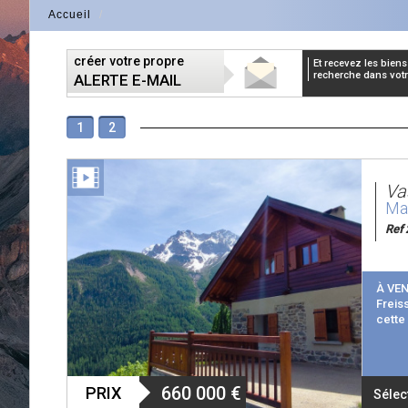
Accueil
créer votre propre
et recevez les biens correspondants à votre
recherche dans votre
ALERTE E-MAIL
1
2
Va
Mai
Ref 
À VEN
Freis
cette
660 000
€
PRIX
Sélec