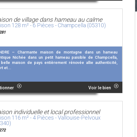
ison de village dans hameau au calme
son 128 m² - 6 Pièces - Champcella (05310)
281
NDRE – Charmante maison de montagne dans un hameau
ntique Nichée dans un petit hameau paisible de Champcella,
 belle maison de pays entièrement rénovée allie authenticité,
t et...
tionner
Voir le bien
son individuelle et local professionnel
son 116 m² - 4 Pièces - Vallouise-Pelvoux
5340)
272