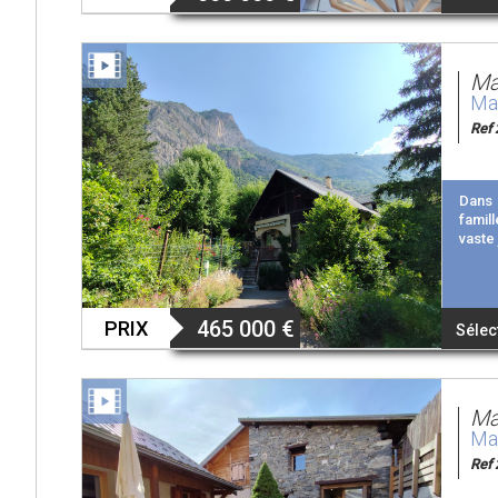
Ma
Mai
Ref 
Dans 
famill
vaste 
465 000
€
PRIX
Sélec
Ma
Mai
Ref 