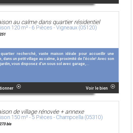
ison au calme dans quartier résidentiel
son 120 m² - 6 Pièces - Vigneaux (05120)
251
quartier recherché, vaste maison idéale pour accueillir une
e, dans un petit village au calme, à proximité de l'école! Avec son
jardin, vous disposez d'un sous sol avec garage,...
tionner
Voir le bien
ison de village rénovée + annexe
son 150 m² - 5 Pièces - Champcella (05310)
273 bis