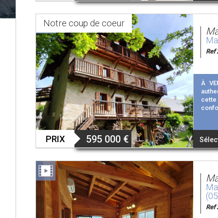
Notre
coup de coeur
Ma
Mai
Ref 
À VE
authe
cette
confor
595 000
€
PRIX
Sélec
Mai
Mai
(0
Ref 