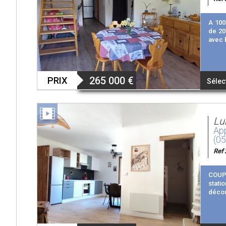
A 100
de 20
avec 
265 000
€
PRIX
Sélec
Lu
App
(0
Ref 
COUP 
stati
décou