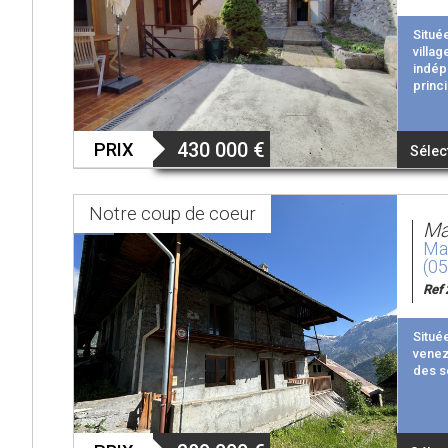
Situé
vill
indép
princi
430 000
€
PRIX
Sélec
Notre
coup de coeur
Ma
Mai
(0
Ref 
Situé
venez
des s